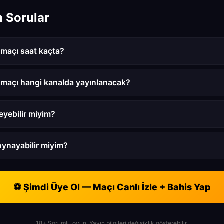
n Sorular
t maçı saat kaçta?
t maçı hangi kanalda yayınlanacak?
leyebilir miyim?
oynayabilir miyim?
⚽ Şimdi Üye Ol — Maçı Canlı İzle + Bahis Yap
18+ Sorumlu oyun. Yayın bilgileri değişiklik gösterebilir.