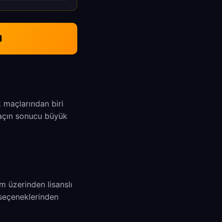
l
 maçlarından biri
maçın sonucu büyük
m üzerinden lisanslı
 seçeneklerinden