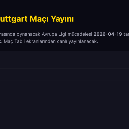
tuttgart Maçı Yayını
 arasında oynanacak Avrupa Ligi mücadelesi
2026-04-19
tar
. Maç Tabii ekranlarından canlı yayınlanacak.