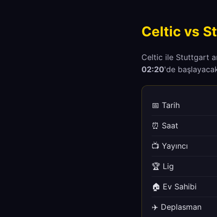
Celtic vs S
Celtic ile Stuttgart
02:20
'de başlayacak
📅 Tarih
⏰ Saat
📺 Yayıncı
🏆 Lig
🏠 Ev Sahibi
✈️ Deplasman