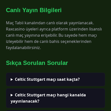
Canlı Yayın Bilgileri
Maç Tabii kanalından canlı olarak yayınlanacak.
Raxcasino üyeleri ayrıca platform üzerinden lisanslı
canlı maç yayınına erişebilir. Bu sayede hem maçı
izleyebilir hem de canlı bahis seçeneklerinden
faydalanabilirsiniz.
Sıkça Sorulan Sorular
Celtic Stuttgart maçı saat kaçta?
Celtic Stuttgart maçı hangi kanalda
yayınlanacak?