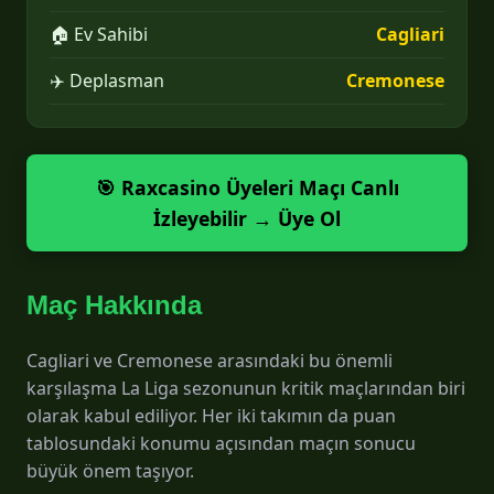
🏠 Ev Sahibi
Cagliari
✈️ Deplasman
Cremonese
🎯 Raxcasino Üyeleri Maçı Canlı
İzleyebilir → Üye Ol
Maç Hakkında
Cagliari ve Cremonese arasındaki bu önemli
karşılaşma La Liga sezonunun kritik maçlarından biri
olarak kabul ediliyor. Her iki takımın da puan
tablosundaki konumu açısından maçın sonucu
büyük önem taşıyor.