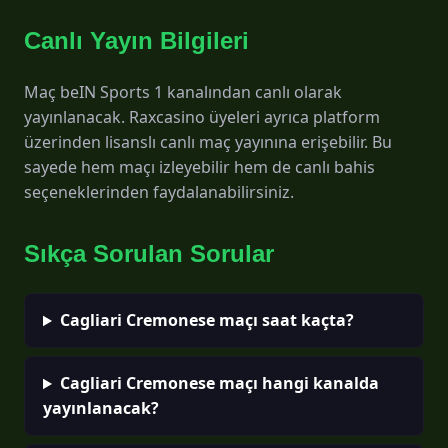
Canlı Yayın Bilgileri
Maç beIN Sports 1 kanalından canlı olarak
yayınlanacak. Raxcasino üyeleri ayrıca platform
üzerinden lisanslı canlı maç yayınına erişebilir. Bu
sayede hem maçı izleyebilir hem de canlı bahis
seçeneklerinden faydalanabilirsiniz.
Sıkça Sorulan Sorular
Cagliari Cremonese maçı saat kaçta?
Cagliari Cremonese maçı hangi kanalda
yayınlanacak?