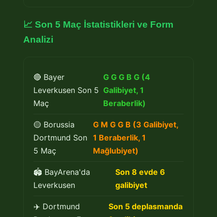
📈 Son 5 Maç İstatistikleri ve Form
Analizi
🔴 Bayer
G G G B G (4
Leverkusen Son 5
Galibiyet, 1
Maç
Beraberlik)
🟡 Borussia
G M G G B (3 Galibiyet,
Dortmund Son
1 Beraberlik, 1
5 Maç
Mağlubiyet)
🏟️ BayArena'da
Son 8 evde 6
Leverkusen
galibiyet
✈️ Dortmund
Son 5 deplasmanda