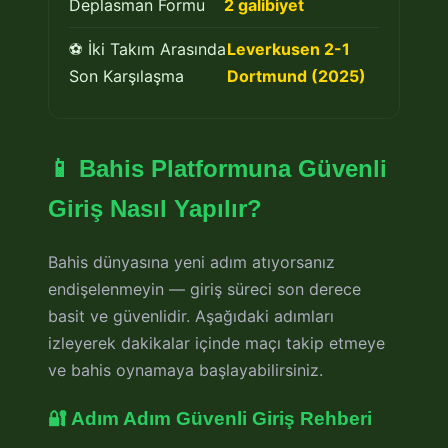
Deplasman Formu
2 galibiyet
⚽ İki Takım Arasında
Leverkusen 2-1
Son Karşılaşma
Dortmund (2025)
📱 Bahis Platformuna Güvenli
Giriş Nasıl Yapılır?
Bahis dünyasına yeni adım atıyorsanız
endişelenmeyin — giriş süreci son derece
basit ve güvenlidir. Aşağıdaki adımları
izleyerek dakikalar içinde maçı takip etmeye
ve bahis oynamaya başlayabilirsiniz.
🔐 Adım Adım Güvenli Giriş Rehberi