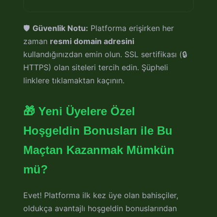
🛡️
Güvenlik Notu:
Platforma erişirken her
zaman
resmi domain adresini
kullandığınızdan emin olun. SSL sertifikası (🔒
HTTPS) olan siteleri tercih edin. Şüpheli
linklere tıklamaktan kaçının.
🎁 Yeni Üyelere Özel
Hoşgeldin Bonusları ile Bu
Maçtan Kazanmak Mümkün
mü?
Evet! Platforma ilk kez üye olan bahisçiler,
oldukça avantajlı hoşgeldin bonuslarından