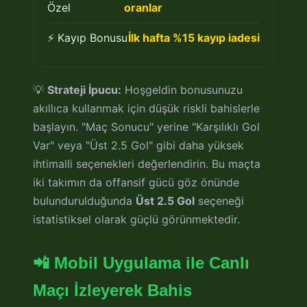
Özel
oranlar
⚡ Kayıp Bonusu
İlk hafta %15 kayıp iadesi
💡
Strateji İpucu:
Hoşgeldin bonusunuzu
akıllıca kullanmak için düşük riskli bahislerle
başlayın. "Maç Sonucu" yerine "Karşılıklı Gol
Var" veya "Üst 2.5 Gol" gibi daha yüksek
ihtimalli seçenekleri değerlendirin. Bu maçta
iki takımın da offansif gücü göz önünde
bulundurulduğunda
Üst 2.5 Gol
seçeneği
istatistiksel olarak güçlü görünmektedir.
📲 Mobil Uygulama ile Canlı
Maçı İzleyerek Bahis