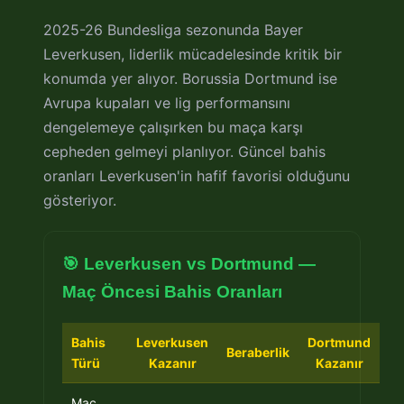
2025-26 Bundesliga sezonunda Bayer
Leverkusen, liderlik mücadelesinde kritik bir
konumda yer alıyor. Borussia Dortmund ise
Avrupa kupaları ve lig performansını
dengelemeye çalışırken bu maça karşı
cepheden gelmeyi planlıyor. Güncel bahis
oranları Leverkusen'in hafif favorisi olduğunu
gösteriyor.
🎯 Leverkusen vs Dortmund —
Maç Öncesi Bahis Oranları
Bahis
Leverkusen
Dortmund
Beraberlik
Türü
Kazanır
Kazanır
Maç