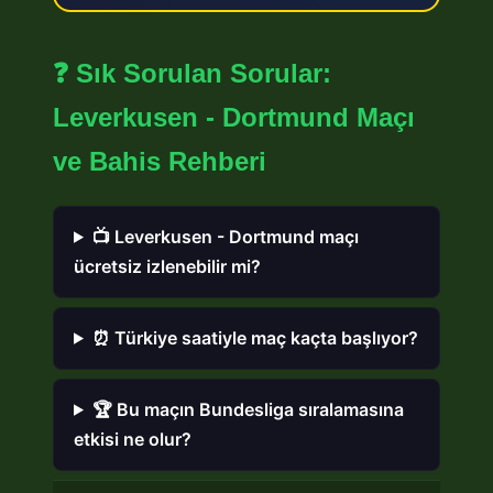
❓ Sık Sorulan Sorular:
Leverkusen - Dortmund Maçı
ve Bahis Rehberi
📺 Leverkusen - Dortmund maçı
ücretsiz izlenebilir mi?
⏰ Türkiye saatiyle maç kaçta başlıyor?
🏆 Bu maçın Bundesliga sıralamasına
etkisi ne olur?