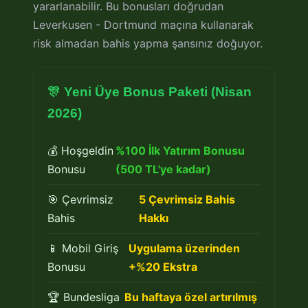
yararlanabilir. Bu bonusları doğrudan
Leverkusen - Dortmund maçına kullanarak
risk almadan bahis yapma şansınız doğuyor.
🎊 Yeni Üye Bonus Paketi (Nisan
2026)
💰 Hoşgeldin
%100 İlk Yatırım Bonusu
Bonusu
(500 TL'ye kadar)
🎯 Çevrimsiz
5 Çevrimsiz Bahis
Bahis
Hakkı
📱 Mobil Giriş
Uygulama üzerinden
Bonusu
+%20 Ekstra
🏆 Bundesliga
Bu haftaya özel artırılmış