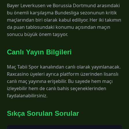
Bayer Leverkusen ve Borussia Dortmund arasındaki
bu önemli karşılaşma Bundesliga sezonunun kritik
maçlarından biri olarak kabul ediliyor. Her iki takımın
da puan tablosundaki konumu açısından maçın
sonucu büyük önem taşıyor.
Canlı Yayın Bilgileri
Maç Tabii Spor kanalından canlı olarak yayınlanacak.
Raxcasino üyeleri ayrıca platform üzerinden lisanslı
canlı maç yayınına erişebilir. Bu sayede hem maçı
izleyebilir hem de canlı bahis seçeneklerinden
faydalanabilirsiniz.
Sıkça Sorulan Sorular