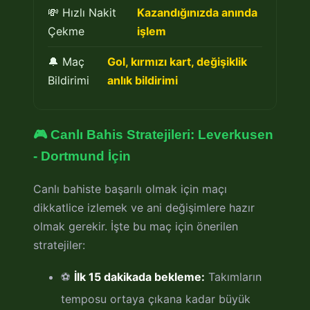
💸 Hızlı Nakit
Kazandığınızda anında
Çekme
işlem
🔔 Maç
Gol, kırmızı kart, değişiklik
Bildirimi
anlık bildirimi
🎮 Canlı Bahis Stratejileri: Leverkusen
- Dortmund İçin
Canlı bahiste başarılı olmak için maçı
dikkatlice izlemek ve ani değişimlere hazır
olmak gerekir. İşte bu maç için önerilen
stratejiler:
⚽
İlk 15 dakikada bekleme:
Takımların
temposu ortaya çıkana kadar büyük