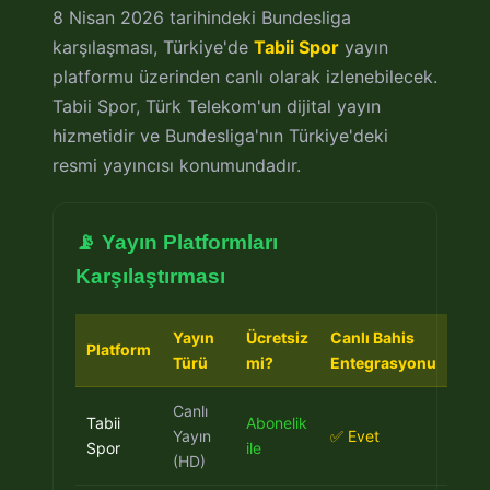
8 Nisan 2026 tarihindeki Bundesliga
karşılaşması, Türkiye'de
Tabii Spor
yayın
platformu üzerinden canlı olarak izlenebilecek.
Tabii Spor, Türk Telekom'un dijital yayın
hizmetidir ve Bundesliga'nın Türkiye'deki
resmi yayıncısı konumundadır.
📡 Yayın Platformları
Karşılaştırması
Yayın
Ücretsiz
Canlı Bahis
Platform
Türü
mi?
Entegrasyonu
Canlı
Tabii
Abonelik
Yayın
✅ Evet
Spor
ile
(HD)