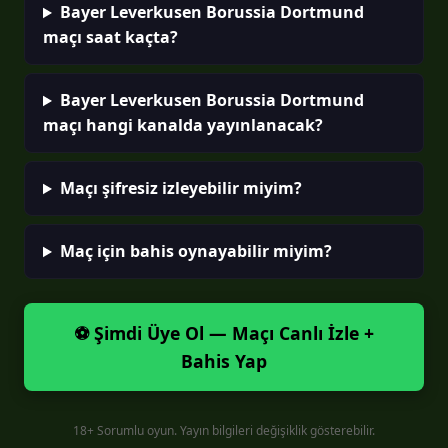
Bayer Leverkusen Borussia Dortmund
maçı saat kaçta?
Bayer Leverkusen Borussia Dortmund
maçı hangi kanalda yayınlanacak?
Maçı şifresiz izleyebilir miyim?
Maç için bahis oynayabilir miyim?
⚽ Şimdi Üye Ol — Maçı Canlı İzle +
Bahis Yap
18+ Sorumlu oyun. Yayın bilgileri değişiklik gösterebilir.