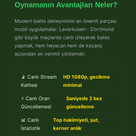
Oynamanın Avantajları Neler?
Modern bahis deneyiminin en önemli parçası
mobil uygulamalar. Leverkusen - Dortmund
gibi büyük maçlarda canlı izleyerek bahis
yapmak, hem heyecan hem de kazanç
açısından en verimli yöntemdir.
📡 Canlı Stream
HD 1080p, gecikme
Kalitesi
minimal
⚡ Canlı Oran
Saniyede 2 kez
Güncellemesi
güncelleme
📊 Canlı
Top hakimiyeti, şut,
İstatistik
korner anlık