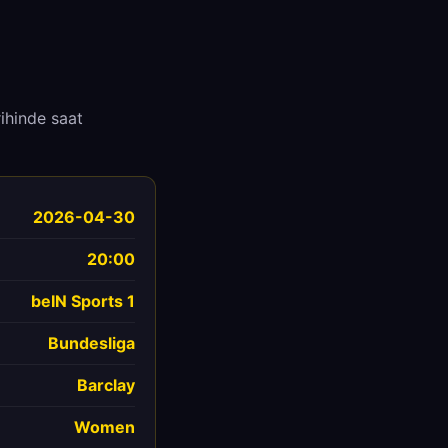
ihinde saat
2026-04-30
20:00
beIN Sports 1
Bundesliga
Barclay
Women