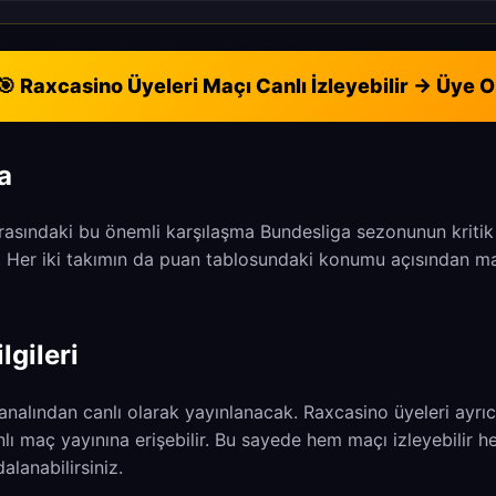
🎯 Raxcasino Üyeleri Maçı Canlı İzleyebilir → Üye O
a
asındaki bu önemli karşılaşma Bundesliga sezonunun kritik 
r. Her iki takımın da puan tablosundaki konumu açısından 
lgileri
nalından canlı olarak yayınlanacak. Raxcasino üyeleri ayrı
nlı maç yayınına erişebilir. Bu sayede hem maçı izleyebilir h
lanabilirsiniz.