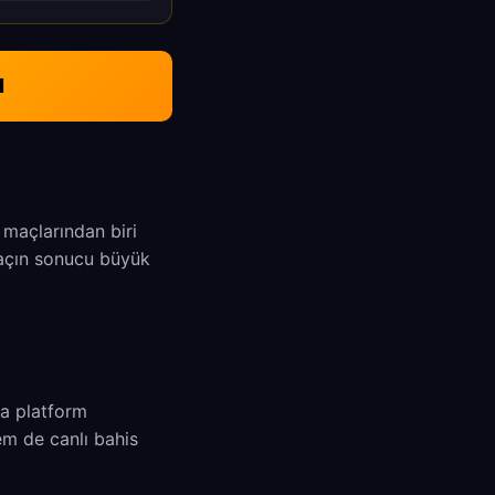
l
maçlarından biri
maçın sonucu büyük
ca platform
em de canlı bahis