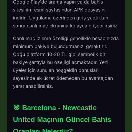
Google Play'de arama yapın ya da bahis
sitesinin resmi sayfasından APK dosyasını
indirin. Uygulama üzerinden giriş yaptıktan
sonra canlı maç ekranına kolayca erişebilirsiniz.
Canlı maç izleme özelliği genellikle hesabınızda
minimum bakiye bulundurmanızı gerektirir.
Çoğu platform 10-20 TL gibi sembolik bir
bakiye şartıyla bu özelliği açmaktadır. Yeni
üyeler için sunulan hoşgeldin bonusları
sayesinde ek ücret ödemeden bu avantajdan
yararlanabilirsiniz.
🎯 Barcelona - Newcastle
United Maçının Güncel Bahis
Oranları Nelerdir?