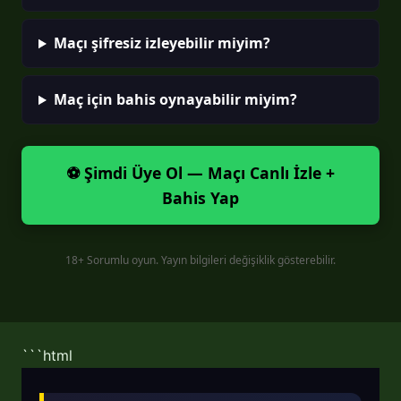
Maçı şifresiz izleyebilir miyim?
Maç için bahis oynayabilir miyim?
⚽ Şimdi Üye Ol — Maçı Canlı İzle +
Bahis Yap
18+ Sorumlu oyun. Yayın bilgileri değişiklik gösterebilir.
```html