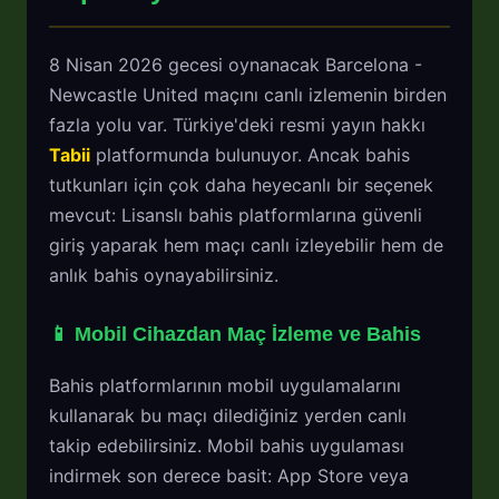
8 Nisan 2026 gecesi oynanacak Barcelona -
Newcastle United maçını canlı izlemenin birden
fazla yolu var. Türkiye'deki resmi yayın hakkı
Tabii
platformunda bulunuyor. Ancak bahis
tutkunları için çok daha heyecanlı bir seçenek
mevcut: Lisanslı bahis platformlarına güvenli
giriş yaparak hem maçı canlı izleyebilir hem de
anlık bahis oynayabilirsiniz.
📱 Mobil Cihazdan Maç İzleme ve Bahis
Bahis platformlarının mobil uygulamalarını
kullanarak bu maçı dilediğiniz yerden canlı
takip edebilirsiniz. Mobil bahis uygulaması
indirmek son derece basit: App Store veya