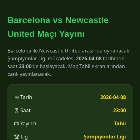
Barcelona vs Newcastle
United Maçı Yayını
Barcelona ile Newcastle United arasında oynanacak
Şampiyonlar Ligi mücadelesi
2026-04-08
tarihinde
saat
23:00
'de başlayacak. Maç Tabii ekranlarından
canlı yayınlanacak.
📅 Tarih
2026-04-08
⏰ Saat
23:00
📺 Yayıncı
Tabii
🏆 Lig
Şampiyonlar Ligi