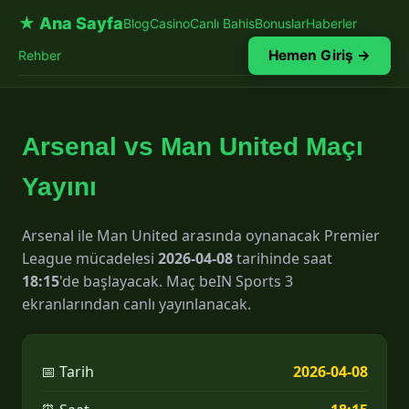
★ Ana Sayfa
Blog
Casino
Canlı Bahis
Bonuslar
Haberler
Hemen Giriş →
Rehber
Arsenal vs Man United Maçı
Yayını
Arsenal ile Man United arasında oynanacak Premier
League mücadelesi
2026-04-08
tarihinde saat
18:15
'de başlayacak. Maç beIN Sports 3
ekranlarından canlı yayınlanacak.
📅 Tarih
2026-04-08