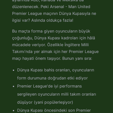
düzenlenecek. Peki Arsenal - Man United
Premier League maçının Dünya Kupasıyla ne
ilgisi var? Aslında oldukça fazla!
Bu maçta forma giyen oyuncuların büyük
çoğunluğu, Dünya Kupası kadroları için hâlâ
mücadele veriyor. Özellikle İngiltere Milli
Takımı'nda yer almak için her Premier League
maçı hayati önem taşıyor. Bunun yanı sıra:
Dünya Kupası bahis oranları, oyuncuların
form durumuna doğrudan etki ediyor
Premier League'de iyi performans
sergileyen oyuncuların milli takım oranları
düşüyor (yani popülerleşiyor)
Dünya Kupası öncesindeki son Premier