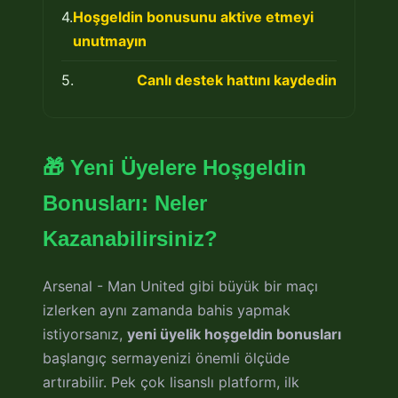
4.
Hoşgeldin bonusunu aktive etmeyi
unutmayın
5.
Canlı destek hattını kaydedin
🎁 Yeni Üyelere Hoşgeldin
Bonusları: Neler
Kazanabilirsiniz?
Arsenal - Man United gibi büyük bir maçı
izlerken aynı zamanda bahis yapmak
istiyorsanız,
yeni üyelik hoşgeldin bonusları
başlangıç sermayenizi önemli ölçüde
artırabilir. Pek çok lisanslı platform, ilk