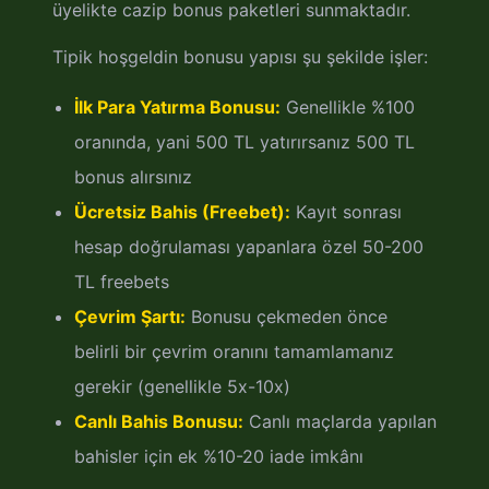
üyelikte cazip bonus paketleri sunmaktadır.
Tipik hoşgeldin bonusu yapısı şu şekilde işler:
İlk Para Yatırma Bonusu:
Genellikle %100
oranında, yani 500 TL yatırırsanız 500 TL
bonus alırsınız
Ücretsiz Bahis (Freebet):
Kayıt sonrası
hesap doğrulaması yapanlara özel 50-200
TL freebets
Çevrim Şartı:
Bonusu çekmeden önce
belirli bir çevrim oranını tamamlamanız
gerekir (genellikle 5x-10x)
Canlı Bahis Bonusu:
Canlı maçlarda yapılan
bahisler için ek %10-20 iade imkânı