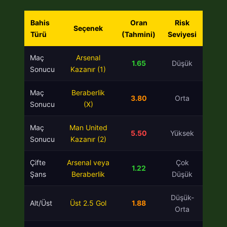
Bahis
Oran
Risk
Seçenek
Türü
(Tahmini)
Seviyesi
Maç
Arsenal
1.65
Düşük
Sonucu
Kazanır (1)
Maç
Beraberlik
3.80
Orta
Sonucu
(X)
Maç
Man United
5.50
Yüksek
Sonucu
Kazanır (2)
Çifte
Arsenal veya
Çok
1.22
Şans
Beraberlik
Düşük
Düşük-
Alt/Üst
Üst 2.5 Gol
1.88
Orta