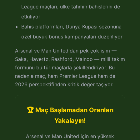
League maçları, ülke tahmin bahislerini de
etkiliyor
Bahis platformları, Dünya Kupası sezonuna
özel büyük bonus kampanyaları düzenliyor
Arsenal ve Man United'dan pek çok isim —
Saka, Havertz, Rashford, Mainoo — milli takım
formunu bu tür maçlarla şekillendiriyor. Bu
nedenle maç, hem Premier League hem de
2026 perspektifinden kritik değer taşıyor.
🏆 Maç Başlamadan Oranları
Yakalayın!
Arsenal vs Man United için en yüksek