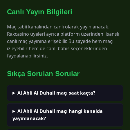
Canlı Yayın Bilgileri
Maç tabii kanalından canlı olarak yayınlanacak.
Raxcasino üyeleri ayrıca platform üzerinden lisanslı
canlı maç yayınına erişebilir. Bu sayede hem maçı
izleyebilir hem de canlı bahis seçeneklerinden
faydalanabilirsiniz.
Sıkça Sorulan Sorular
Al Ahli Al Duhail maçı saat kaçta?
Al Ahli Al Duhail maçı hangi kanalda
yayınlanacak?