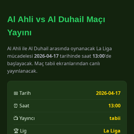
Al Ahli vs Al Duhail Maçı
Yayını
Al Ahli ile Al Duhail arasında oynanacak La Liga
mücadelesi
2026-04-17
tarihinde saat
13:00
'de
başlayacak. Maç tabii ekranlarından canlı
yayınlanacak.
📅 Tarih
2026-04-17
⏰ Saat
13:00
📺 Yayıncı
tabii
🏆 Lig
La Liga