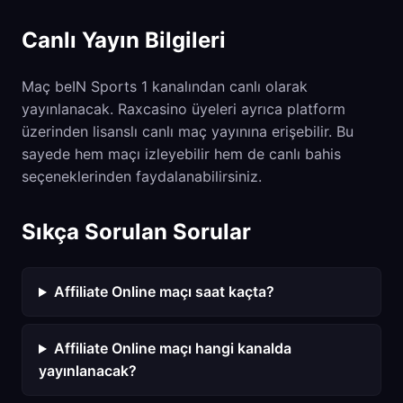
Canlı Yayın Bilgileri
Maç beIN Sports 1 kanalından canlı olarak
yayınlanacak. Raxcasino üyeleri ayrıca platform
üzerinden lisanslı canlı maç yayınına erişebilir. Bu
sayede hem maçı izleyebilir hem de canlı bahis
seçeneklerinden faydalanabilirsiniz.
Sıkça Sorulan Sorular
Affiliate Online maçı saat kaçta?
Affiliate Online maçı hangi kanalda
yayınlanacak?