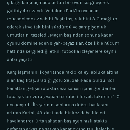
çıktığı karşılaşmada üstün bir oyun sergileyerek
galibiyete uzandı. Vodafone Park'ta oynanan
mücadelede ev sahibi Beşiktaş, rakibini 3-0 mağlup
ederek zirve takibini sürdürdü ve şampiyonluk
umutlarını tazeledi. Maçın başından sonuna kadar
oyunu domine eden siyah-beyazlılar, özellikle hücum
hattında sergilediği etkili futbolla izleyenlere keyifli
anlar yaşattı.
Karşılaşmanın ilk yarısında rakip kaleyi abluka altına
alan Beşiktaş, aradığı golü 28. dakikada buldu. Sol
kanattan gelişen atakta ceza sahası içine gönderilen
topa şık bir vuruş yapan tecrübeli forvet, takımını 1-0
öne geçirdi. İlk yarının sonlarına doğru baskısını
artıran Kartal, 43. dakikada bir kez daha fileleri
havalandırdı. Orta sahadan başlayan hızlı atakta
defansın arkasına sarkan kanat oyuncusu, kaleciyle