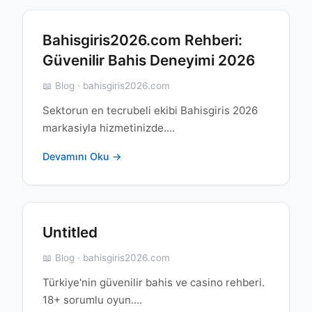
Bahisgiris2026.com Rehberi:
Güvenilir Bahis Deneyimi 2026
📖 Blog · bahisgiris2026.com
Sektorun en tecrubeli ekibi Bahisgiris 2026
markasiyla hizmetinizde....
Devamını Oku →
Untitled
📖 Blog · bahisgiris2026.com
Türkiye'nin güvenilir bahis ve casino rehberi.
18+ sorumlu oyun....