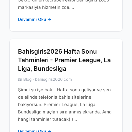
markasiyla hizmetinizde....
Devamını Oku →
Bahisgiris2026 Hafta Sonu
Tahminleri - Premier League, La
Liga, Bundesliga
📖 Blog · bahisgiris2026.com
Şimdi şu işe bak... Hafta sonu geliyor ve sen
de elinde telefonla bahis sitelerine
bakıyorsun. Premier League, La Liga,
Bundesliga maçları sıralanmış ekranda. Ama
hangi tahminler tutacak(!)...
Devamını Oku →