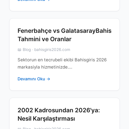
Fenerbahçe vs GalatasarayBahis
Tahmini ve Oranlar
📖 Blog · bahisgiris2026.com
Sektorun en tecrubeli ekibi Bahisgiris 2026
markasiyla hizmetinizde....
Devamını Oku →
2002 Kadrosundan 2026'ya:
Nesil Karşılaştırması