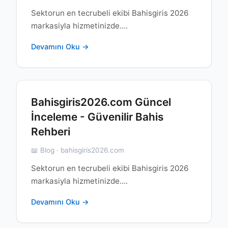
Sektorun en tecrubeli ekibi Bahisgiris 2026
markasiyla hizmetinizde....
Devamını Oku →
Bahisgiris2026.com Güncel
İnceleme - Güvenilir Bahis
Rehberi
📖 Blog · bahisgiris2026.com
Sektorun en tecrubeli ekibi Bahisgiris 2026
markasiyla hizmetinizde....
Devamını Oku →